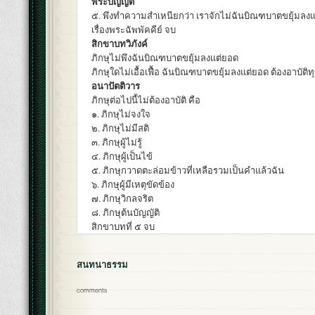
พระบัญญัติ
๕. พึงทำความสำเหนียกว่า เราจักไม่ฉันบิณฑบาตขยุ้มลง
เรื่องพระฉัพพัคคีย์ จบ
สิกขาบทวิภังค์
ภิกษุไม่พึงฉันบิณฑบาตขยุ้มลงแต่ยอด
ภิกษุใดไม่เอื้อเฟื้อ ฉันบิณฑบาตขยุ้มลงแต่ยอด ต้องอาบัติ
อนาปัตติวาร
ภิกษุต่อไปนี้ไม่ต้องอาบัติ คือ
๑. ภิกษุไม่จงใจ
๒. ภิกษุไม่มีสติ
๓. ภิกษุผู้ไม่รู้
๔. ภิกษุผู้เป็นไข้
๕. ภิกษุกวาดตะล่อมข้าวที่เหลือรวมเป็นคำแล้วฉัน
๖. ภิกษุผู้มีเหตุขัดข้อง
๗. ภิกษุวิกลจริต
๘. ภิกษุต้นบัญญัติ
สิกขาบทที่ ๕ จบ
สนทนาธรรม
comments