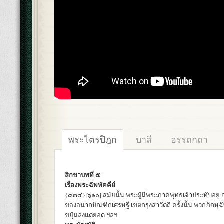
พระไตรปิฎก
บาลี
อรรถกถา
สิกขาบทที่ ๕
เรื่องพระฉัพพัคคีย์
{๘๓๔}[๖๑๐] สมัยนั้น พระผู้มีพระภาคพุทธเจ้าประทับอยู
ของอนาถบิณฑิกเศรษฐี เขตกรุงสาวัตถี ครั้งนั้น พวกภิกษุ
ขยุ้มลงแต่ยอด ฯลฯ