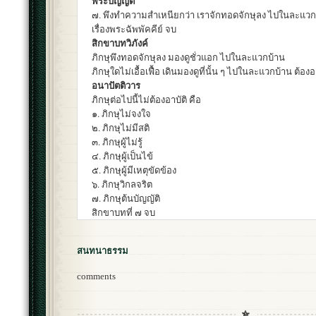
พระบัญญัติ
๗. พึงทำความสำเหนียกว่า เราจักทอดจักษุลง ไปในละแวก
เรื่องพระฉัพพัคคีย์ จบ
สิกขาบทวิภังค์
ภิกษุพึงทอดจักษุลง มองดูชั่วแอก ไปในละแวกบ้าน
ภิกษุใดไม่เอื้อเฟื้อ เดินมองดูที่นั้น ๆ ไปในละแวกบ้าน ต้อง
อนาปัตติวาร
ภิกษุต่อไปนี้ไม่ต้องอาบัติ คือ
๑. ภิกษุไม่จงใจ
๒. ภิกษุไม่มีสติ
๓. ภิกษุผู้ไม่รู้
๔. ภิกษุผู้เป็นไข้
๕. ภิกษุผู้มีเหตุขัดข้อง
๖. ภิกษุวิกลจริต
๗. ภิกษุต้นบัญญัติ
สิกขาบทที่ ๗ จบ
สนทนาธรรม
comments