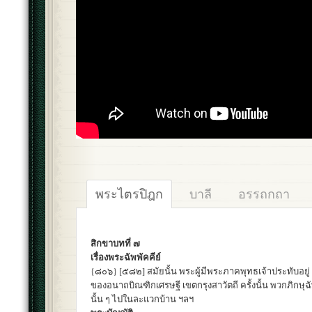
พระไตรปิฎก
บาลี
อรรถกถา
สิกขาบทที่ ๗
เรื่องพระฉัพพัคคีย์
{๘๐๖} [๕๘๒] สมัยนั้น พระผู้มีพระภาคพุทธเจ้าประทับอยู
ของอนาถบิณฑิกเศรษฐี เขตกรุงสาวัตถี ครั้งนั้น พวกภิกษุฉัพ
นั้น ๆ ไปในละแวกบ้าน ฯลฯ