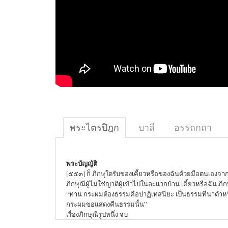
พระไตรปิฎก
บาลี
อรรถกถา
พระบัญญัติ
[๕๕๓] ก็ ภิกษุใดรับของเคี้ยวหรือของฉันด้วยมือตนเองจา
ภิกษุณีผู้ไม่ใช่ญาติผู้เข้าไปในละแวกบ้าน เคี้ยวหรือฉัน ภิก
“ท่าน กระผมต้องธรรมคือปาฏิเทสนียะ เป็นธรรมที่น่าตำหน
กระผมขอแสดงคืนธรรมนั้น”
เรื่องภิกษุณีรูปหนึ่ง จบ