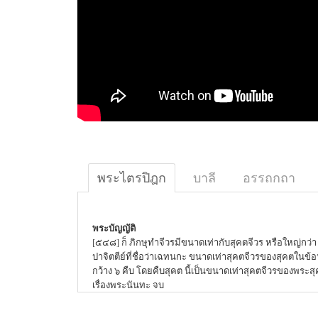
พระไตรปิฎก
บาลี
อรรถกถา
พระบัญญัติ
[๕๔๘] ก็ ภิกษุทำจีวรมีขนาดเท่ากับสุคตจีวร หรือใหญ่กว่า 
ปาจิตตีย์ที่ชื่อว่าเฉทนกะ ขนาดเท่าสุคตจีวรของสุคตในข้อน
กว้าง ๖ คืบ โดยคืบสุคต นี้เป็นขนาดเท่าสุคตจีวรของพระส
เรื่องพระนันทะ จบ