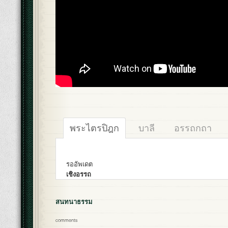
พระไตรปิฎก
บาลี
อรรถกถา
รออัพเดต
เชิงอรรถ
สนทนาธรรม
comments