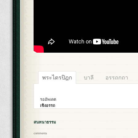
พระไตรปิฎก
บาลี
อรรถกถา
รออัพเดต
เชิงอรรถ
สนทนาธรรม
comments