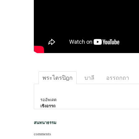
พระไตรปิฎก
บาลี
อรรถกถา
รออัพเดต
เชิงอรรถ
สนทนาธรรม
comments