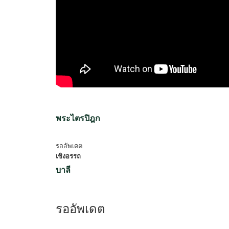
พระไตรปิฎก
รออัพเดต
เชิงอรรถ
บาลี
รออัพเดต