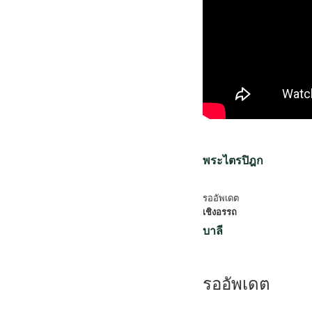
พระไตรปิฎก
รออัพเดต
เชิงอรรถ
บาลี
รออัพเดต