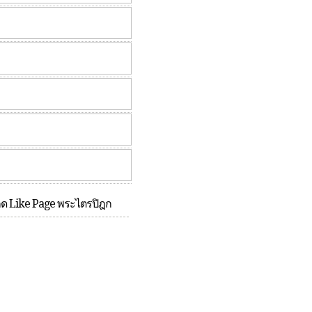
กด Like Page พระไตรปิฎก