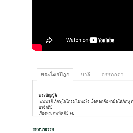
พระไตรปิฎก
บาลี
อรรถกถา
พระบัญญัติ
[๔๕๕] ก็ ภิกษุใดโกรธ ไม่พอใจ เงื้อหอกคือฝ่ามือให้ภิกษุ ต
ปาจิตตีย์
เรื่องพระฉัพพัคคีย์ จบ
สนทนาธรรม