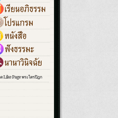
กด Like Page พระไตรปิฎก