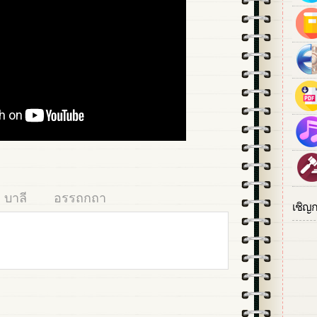
บาลี
อรรถกถา
เชิญ