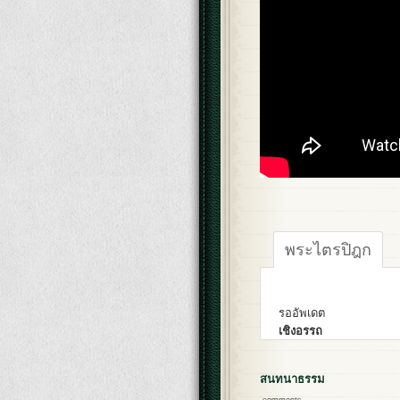
พระไตรปิฎก
รออัพเดต
เชิงอรรถ
สนทนาธรรม
comments