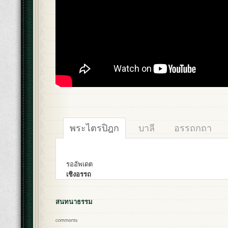
พระไตรปิฎก
บาลี
อรรถกถา
รออัพเดต
เชิงอรรถ
สนทนาธรรม
comments