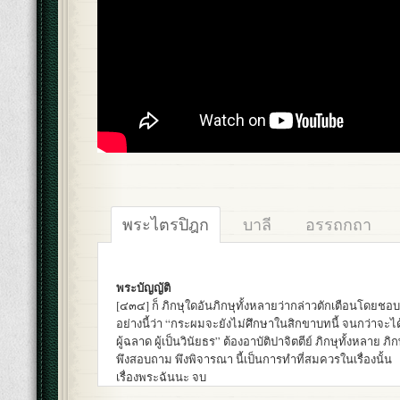
พระไตรปิฎก
บาลี
อรรถกถา
พระบัญญัติ
[๔๓๔] ก็ ภิกษุใดอันภิกษุทั้งหลายว่ากล่าวตักเตือนโดยชอ
อย่างนี้ว่า “กระผมจะยังไม่ศึกษาในสิกขาบทนี้ จนกว่าจะได
ผู้ฉลาด ผู้เป็นวินัยธร” ต้องอาบัติปาจิตตีย์ ภิกษุทั้งหลาย ภิกษุ
พึงสอบถาม พึงพิจารณา นี้เป็นการทำที่สมควรในเรื่องนั้น
เรื่องพระฉันนะ จบ