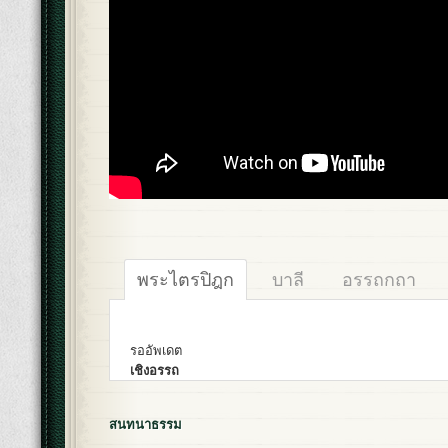
พระไตรปิฎก
บาลี
อรรถกถา
รออัพเดต
เชิงอรรถ
สนทนาธรรม