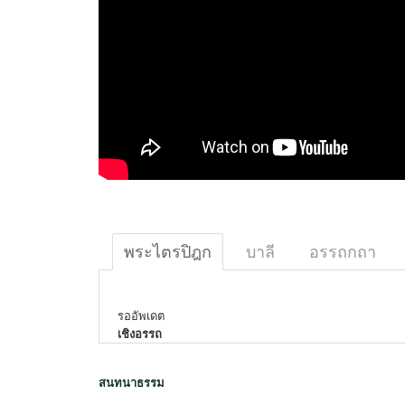
พระไตรปิฎก
บาลี
อรรถกถา
รออัพเดต
เชิงอรรถ
สนทนาธรรม