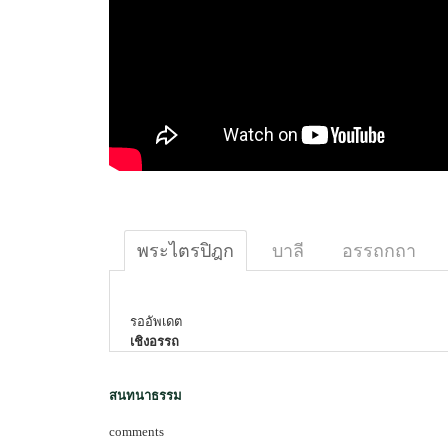
พระไตรปิฎก
บาลี
อรรถกถา
รออัพเดต
เชิงอรรถ
สนทนาธรรม
comments