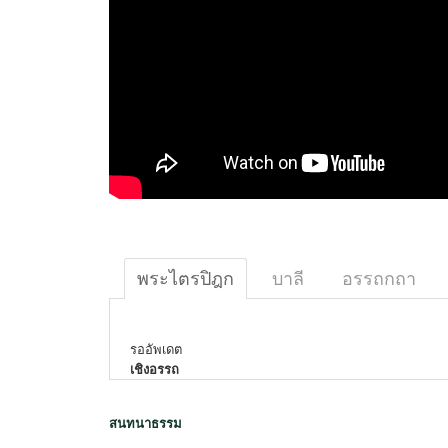
พระไตรปิฎก
บาลี
อรรถกถา
รออัพเดต
เชิงอรรถ
สนทนาธรรม