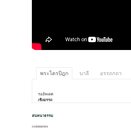
พระไตรปิฎก
บาลี
อรรถกถา
รออัพเดต
เชิงอรรถ
สนทนาธรรม
comments