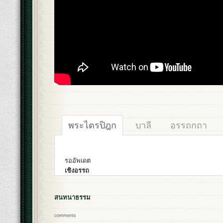
พระไตรปิฎก
บาลี
อรรถกถา
รออัพเดต
เชิงอรรถ
สนทนาธรรม
comments