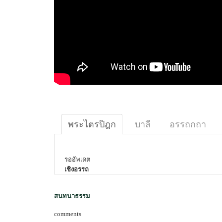
พระไตรปิฎก
บาลี
อรรถกถา
รออัพเดต
เชิงอรรถ
สนทนาธรรม
comments