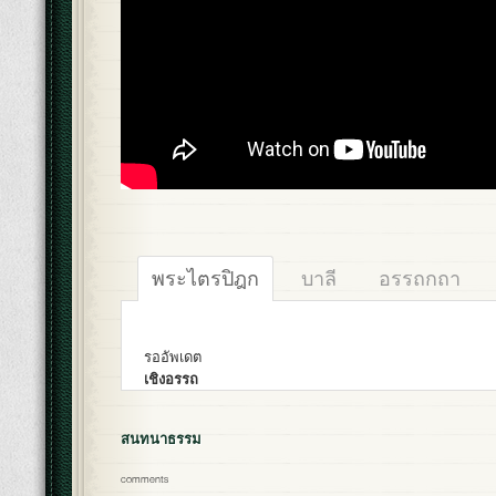
พระไตรปิฎก
บาลี
อรรถกถา
รออัพเดต
เชิงอรรถ
สนทนาธรรม
comments