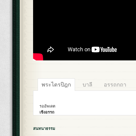
พระไตรปิฎก
บาลี
อรรถกถา
รออัพเดต
เชิงอรรถ
สนทนาธรรม