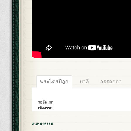
พระไตรปิฎก
บาลี
อรรถกถา
รออัพเดต
เชิงอรรถ
สนทนาธรรม