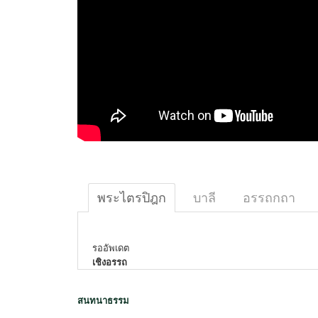
พระไตรปิฎก
บาลี
อรรถกถา
รออัพเดต
เชิงอรรถ
สนทนาธรรม