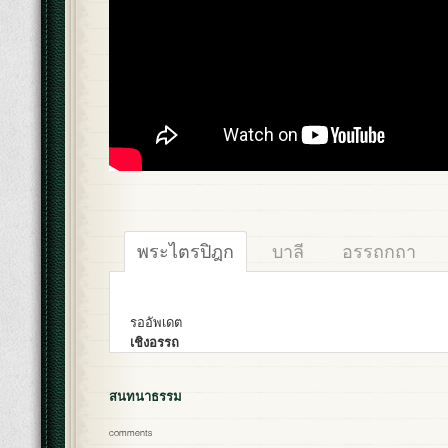
พระไตรปิฎก
บาลี
อรรถกถา
รออัพเดต
เชิงอรรถ
สนทนาธรรม
comments