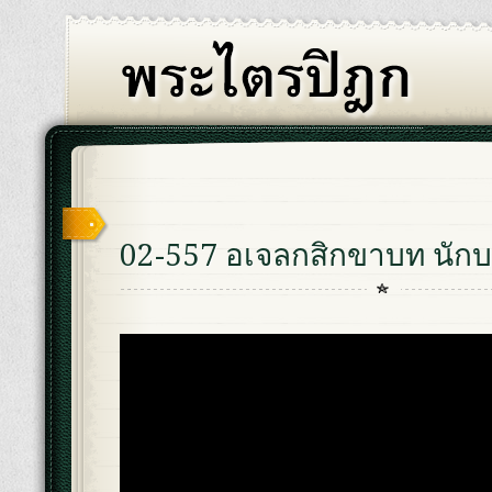
02-557 อเจลกสิกขาบท นักบ