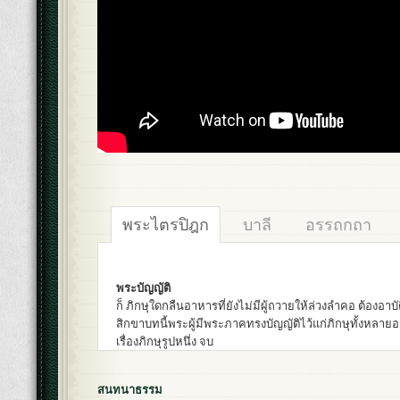
พระไตรปิฎก
บาลี
อรรถกถา
พระบัญญัติ
ก็ ภิกษุใดกลืนอาหารที่ยังไม่มีผู้ถวายให้ล่วงลำคอ ต้องอาบัต
สิกขาบทนี้พระผู้มีพระภาคทรงบัญญัติไว้แก่ภิกษุทั้งหลายอย
เรื่องภิกษุรูปหนึ่ง จบ
สนทนาธรรม