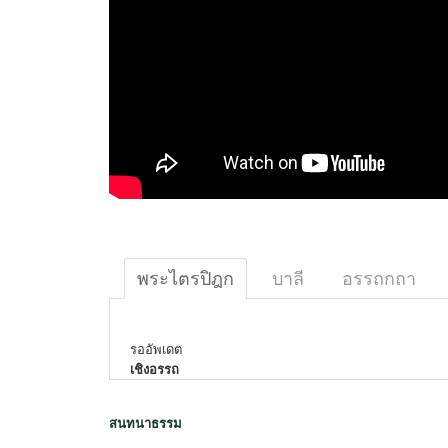
พระไตรปิฎก
บาลี
อรรถกถา
รออัพเดต
เชิงอรรถ
สนทนาธรรม