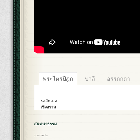
พระไตรปิฎก
บาลี
อรรถกถา
รออัพเดต
เชิงอรรถ
สนทนาธรรม
comments