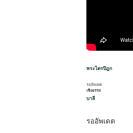
พระไตรปิฎก
รออัพเดต
เชิงอรรถ
บาลี
รออัพเดต