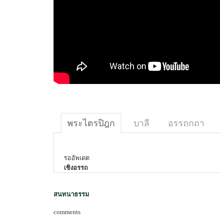
พระไตรปิฎก
บาลี
อรรถกถา
รออัพเดต
เชิงอรรถ
สนทนาธรรม
comments