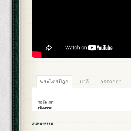
พระไตรปิฎก
บาลี
อรรถกถา
รออัพเดต
เชิงอรรถ
สนทนาธรรม