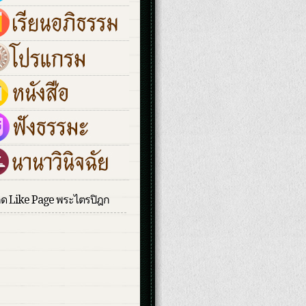
กด Like Page พระไตรปิฎก