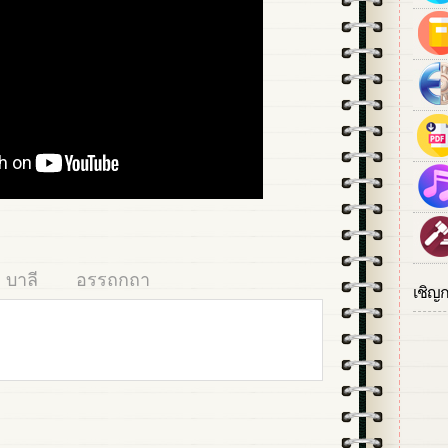
บาลี
อรรถกถา
เชิญ