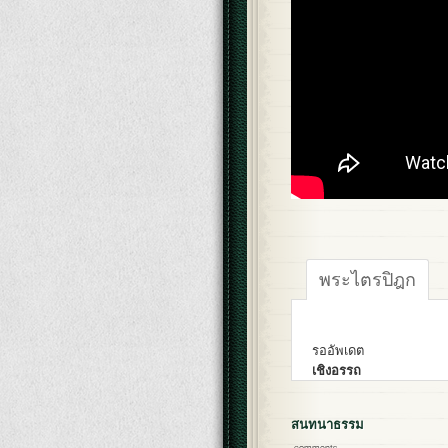
พระไตรปิฎก
รออัพเดต
เชิงอรรถ
สนทนาธรรม
comments