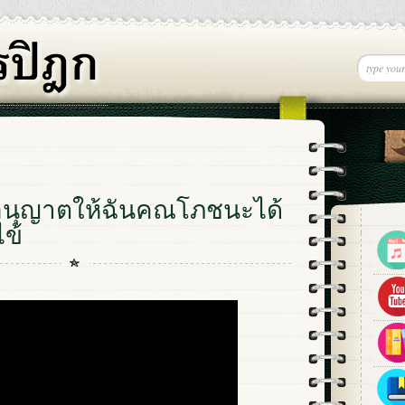
อนุญาตให้ฉันคณโภชนะได้
ไข้