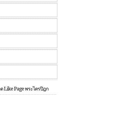
กด Like Page พระไตรปิฎก