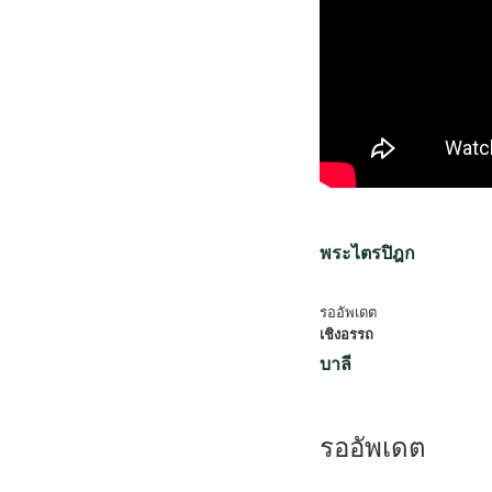
พระไตรปิฎก
รออัพเดต
เชิงอรรถ
บาลี
รออัพเดต