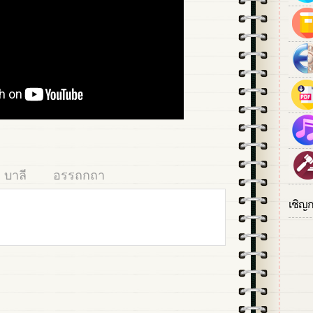
บาลี
อรรถกถา
เชิญ