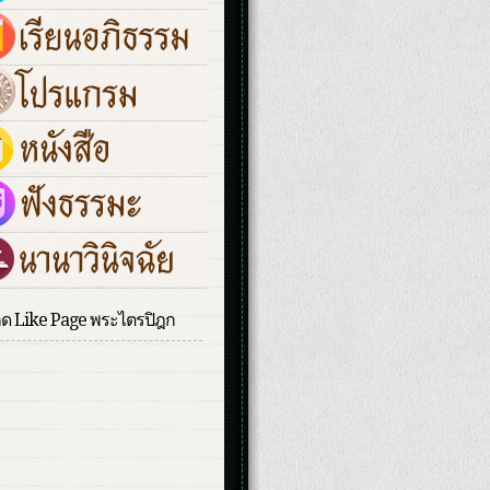
กด Like Page พระไตรปิฎก