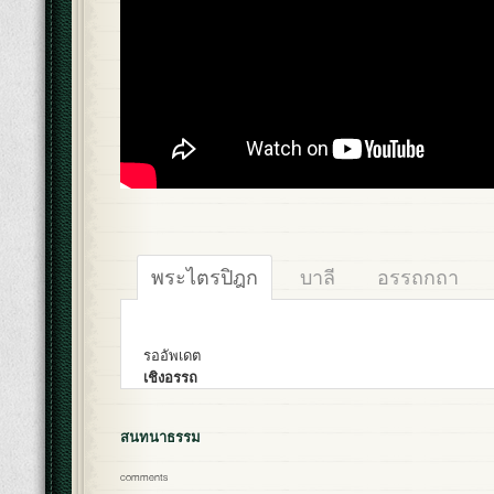
พระไตรปิฎก
บาลี
อรรถกถา
รออัพเดต
เชิงอรรถ
สนทนาธรรม
comments