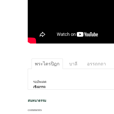
พระไตรปิฎก
บาลี
อรรถกถา
รออัพเดต
เชิงอรรถ
สนทนาธรรม
comments