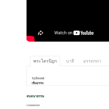
พระไตรปิฎก
บาลี
อรรถกถา
รออัพเดต
เชิงอรรถ
สนทนาธรรม
comments