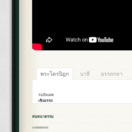
พระไตรปิฎก
บาลี
อรรถกถา
รออัพเดต
เชิงอรรถ
สนทนาธรรม
comments