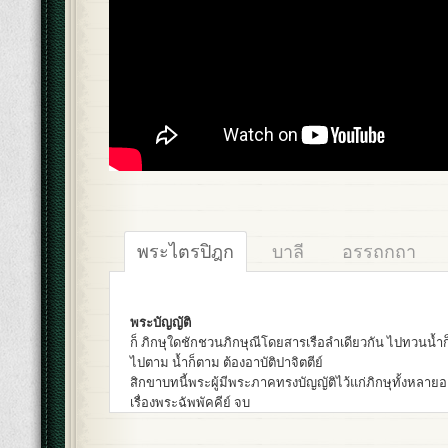
พระไตรปิฎก
บาลี
อรรถกถา
พระบัญญัติ
ก็ ภิกษุใดชักชวนภิกษุณีโดยสารเรือลำเดียวกัน ไปทวนน้ำ
ไปตาม น้ำก็ตาม ต้องอาบัติปาจิตตีย์
สิกขาบทนี้พระผู้มีพระภาคทรงบัญญัติไว้แก่ภิกษุทั้งหลายอย
เรื่องพระฉัพพัคคีย์ จบ