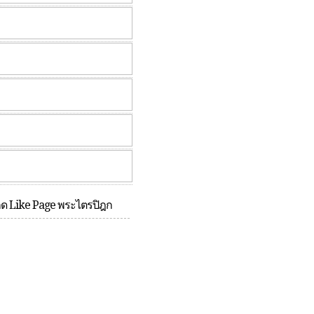
กด Like Page พระไตรปิฎก