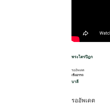
พระไตรปิฎก
รออัพเดต
เชิงอรรถ
บาลี
รออัพเดต