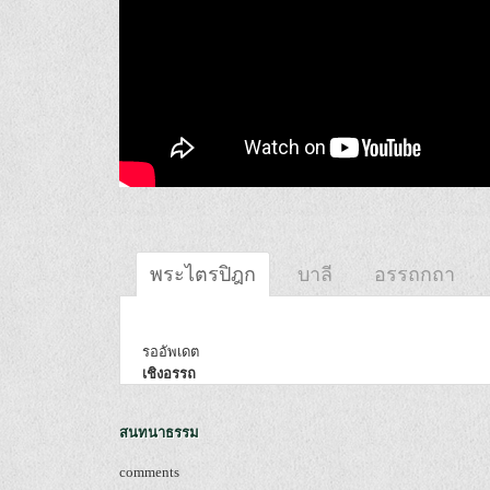
พระไตรปิฎก
บาลี
อรรถกถา
รออัพเดต
เชิงอรรถ
สนทนาธรรม
comments