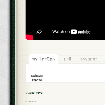
พระไตรปิฎก
บาลี
อรรถกถา
รออัพเดต
เชิงอรรถ
สนทนาธรรม
comments