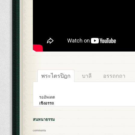
พระไตรปิฎก
บาลี
อรรถกถา
รออัพเดต
เชิงอรรถ
สนทนาธรรม
comments