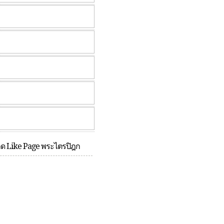
กด Like Page พระไตรปิฎก