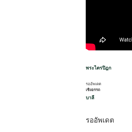
พระไตรปิฎก
รออัพเดต
เชิงอรรถ
บาลี
รออัพเดต