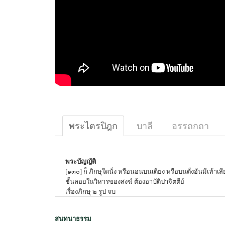
พระไตรปิฎก
บาลี
อรรถกถา
พระบัญญัติ
[๑๓๐] ก็ ภิกษุใดนั่ง หรือนอนบนเตียง หรือบนตั่งอันมีเท้าเสี
ชั้นลอยในวิหารของสงฆ์ ต้องอาบัติปาจิตตีย์
เรื่องภิกษุ ๒ รูป จบ
สนทนาธรรม