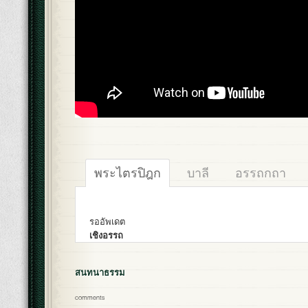
พระไตรปิฎก
บาลี
อรรถกถา
รออัพเดต
เชิงอรรถ
สนทนาธรรม
comments