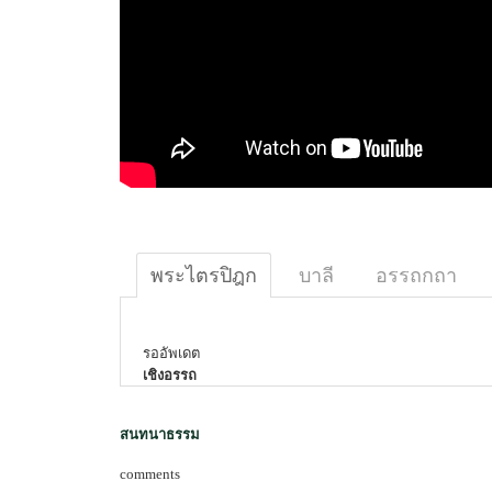
พระไตรปิฎก
บาลี
อรรถกถา
รออัพเดต
เชิงอรรถ
สนทนาธรรม
comments