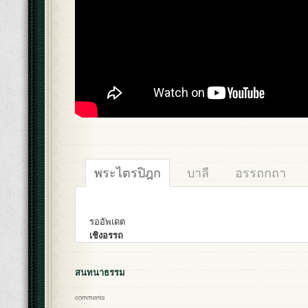
พระไตรปิฎก
บาลี
อรรถกถา
รออัพเดต
เชิงอรรถ
สนทนาธรรม
comments