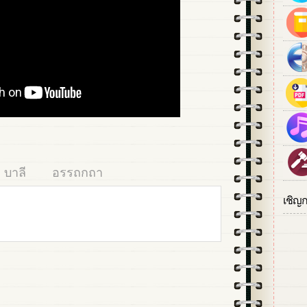
บาลี
อรรถกถา
เชิญ