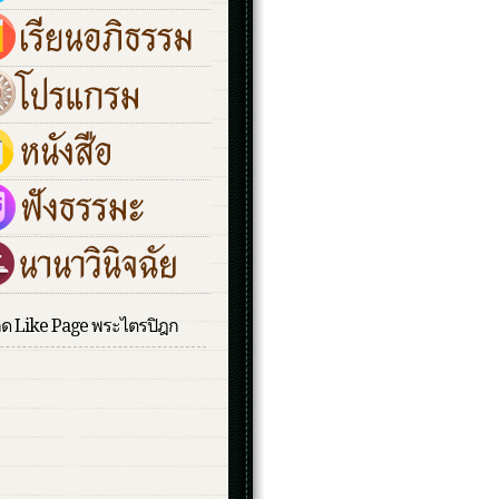
กด Like Page พระไตรปิฎก