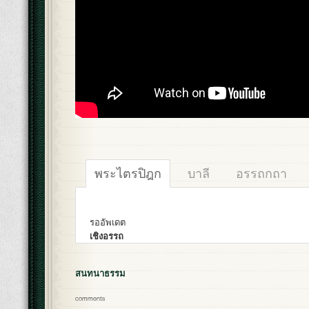
พระไตรปิฎก
บาลี
อรรถกถา
รออัพเดต
เชิงอรรถ
สนทนาธรรม
comments